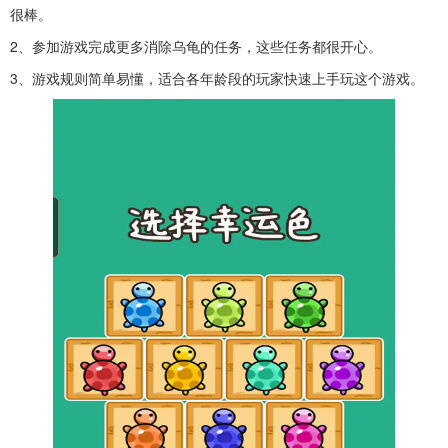
很棒。
2、参加游戏完成更多消除乌龟的任务，这些任务都很开心。
3、游戏规则简单易懂，适合各年龄段的玩家快速上手玩这个游戏。