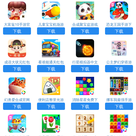
大富翁10手游官
儿童宝宝机场游
合成聚宝盆游戏
恐龙王国手游下
网下载
戏下载
下载
载安装
下载
下载
下载
下载
成语大状元红包
看谁能通关红包
行星模拟器中文
公主梦幻穿搭游
版手游下载
版下载
版下载
戏下载
下载
下载
下载
下载
幻兽爱合成官网
便利店整里光游
消除星星免费下
挪车我最强手游
下载安装
戏下载
载
下载
下载
下载
下载
下载