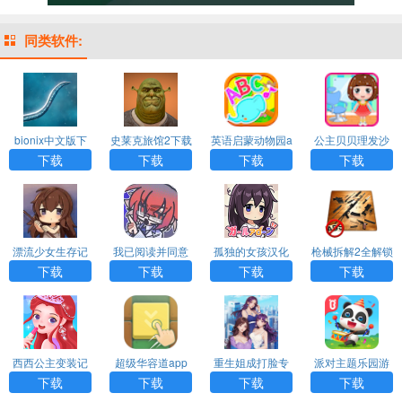
同类软件:
bionix中文版下
史莱克旅馆2下载
英语启蒙动物园a
公主贝贝理发沙
载
安装
pp下载
龙游戏下载
下载
下载
下载
下载
漂流少女生存记
我已阅读并同意
孤独的女孩汉化
枪械拆解2全解锁
游戏下载
游戏下载
版下载
直装版下载
下载
下载
下载
下载
西西公主变装记
超级华容道app
重生姐成打脸专
派对主题乐园游
无广告手游下载
下载
业户游戏下载
戏下载安装
下载
下载
下载
下载