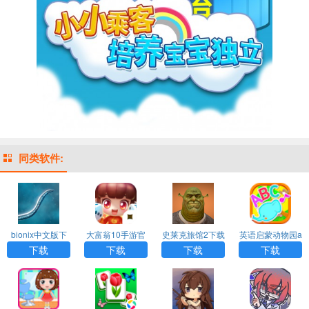
同类软件:
bionix中文版下
大富翁10手游官
史莱克旅馆2下载
英语启蒙动物园a
载
网下载
安装
pp下载
下载
下载
下载
下载