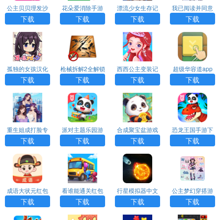
公主贝贝理发沙
花朵爱消除手游
漂流少女生存记
我已阅读并同意
龙游戏下载
下载
游戏下载
游戏下载
下载
下载
下载
下载
孤独的女孩汉化
枪械拆解2全解锁
西西公主变装记
超级华容道app
版下载
直装版下载
无广告手游下载
下载
下载
下载
下载
下载
重生姐成打脸专
派对主题乐园游
合成聚宝盆游戏
恐龙王国手游下
业户游戏下载
戏下载安装
下载
载安装
下载
下载
下载
下载
成语大状元红包
看谁能通关红包
行星模拟器中文
公主梦幻穿搭游
版手游下载
版下载
版下载
戏下载
下载
下载
下载
下载