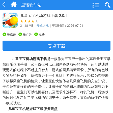
里诺软件站
儿童宝宝机场游戏下载 2.0.1
31.18 MB
|
安卓游戏
|
更新时间：2026-07-01
无病毒
无广告
免费
安卓下载
儿童宝宝机场游戏下载
是一款作为宝宝巴士推出的高质量宝宝早
教娱乐休闲手游，它不仅仅可以让您体验到放松的快感，还可以通过
玩游戏的过程中不断提升智力，游戏的画风清新可爱，所有的角色以
及物品栩栩如生，仿佛置身于一个童话世界进行玩乐，轻松为您带来
了模拟乘坐飞机的情景，让宝宝们快速体会到乘坐飞机的安全知识，
平台还有多样化的关卡提供，让孩子们的逻辑思维能力以及观察力不
断提升，宝宝们可以根据喜好以及需求来选择不一样的飞机，玩游戏
的同时也学习到了坐飞机的知识安全，两全其美，喜欢的伙伴们快来
下载试试吧。
儿童宝宝机场游戏下载服务亮点