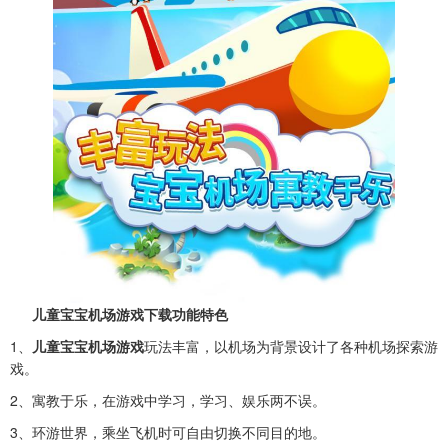
儿童宝宝机场游戏下载功能特色
1、
儿童宝宝机场游戏
玩法丰富，以机场为背景设计了各种机场探索游
戏。
2、寓教于乐，在游戏中学习，学习、娱乐两不误。
3、环游世界，乘坐飞机时可自由切换不同目的地。