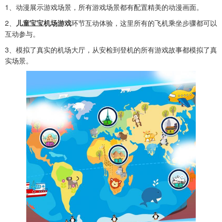
1、动漫展示游戏场景，所有游戏场景都有配置精美的动漫画面。
2、
儿童宝宝机场游戏
环节互动体验，这里所有的飞机乘坐步骤都可以
互动参与。
3、模拟了真实的机场大厅，从安检到登机的所有游戏故事都模拟了真
实场景。