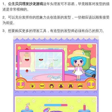
1、
公主贝贝理发沙龙游戏
这年头理发可不容易，毕竟顾客对发型的描
述是非常模糊的。
2、可以充分发挥你的想象力去创造新的发型，一切都应该以顾客接受
为前提。
3、想要购买更多的理发工具，有造型的发型师必须有自己的剪刀。