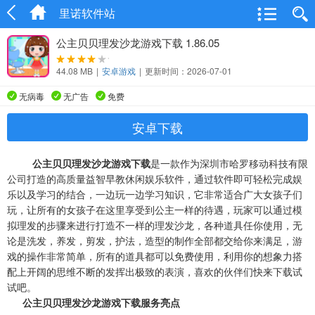
里诺软件站
公主贝贝理发沙龙游戏下载 1.86.05
44.08 MB
|
安卓游戏
|
更新时间：2026-07-01
无病毒
无广告
免费
安卓下载
公主贝贝理发沙龙游戏下载
是一款作为深圳市哈罗移动科技有限
公司打造的高质量益智早教休闲娱乐软件，通过软件即可轻松完成娱
乐以及学习的结合，一边玩一边学习知识，它非常适合广大女孩子们
玩，让所有的女孩子在这里享受到公主一样的待遇，玩家可以通过模
拟理发的步骤来进行打造不一样的理发沙龙，各种道具任你使用，无
论是洗发，养发，剪发，护法，造型的制作全部都交给你来满足，游
戏的操作非常简单，所有的道具都可以免费使用，利用你的想象力搭
配上开阔的思维不断的发挥出极致的表演，喜欢的伙伴们快来下载试
试吧。
公主贝贝理发沙龙游戏下载服务亮点