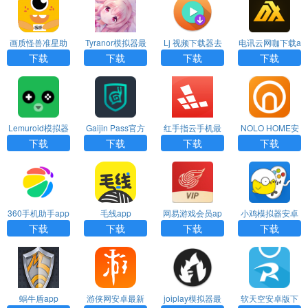
画质怪兽准星助
Tyranor模拟器最
Lj 视频下载器去
电讯云网咖下载a
手下载app
新版下载app
广告最新版下载a
pp
下载
下载
下载
下载
pp
Lemuroid模拟器
Gaijin Pass官方
红手指云手机最
NOLO HOME安
中文汉化版app
版下载app
新版下载app
卓版app
下载
下载
下载
下载
360手机助手app
毛线app
网易游戏会员ap
小鸡模拟器安卓
p官方版
版下载app
下载
下载
下载
下载
蜗牛盾app
游侠网安卓最新
joiplay模拟器最
软天空安卓版下