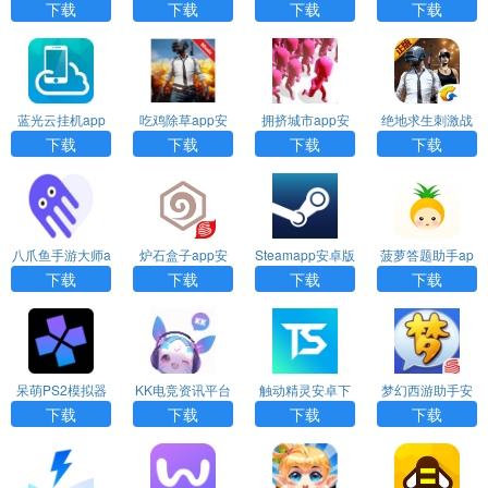
版下载app
新下载中文版ap
载app
下载
下载
下载
下载
p
蓝光云挂机app
吃鸡除草app安
拥挤城市app安
绝地求生刺激战
安卓版
卓版
卓版
场语言助手app
下载
下载
下载
下载
下载
八爪鱼手游大师a
炉石盒子app安
Steamapp安卓版
菠萝答题助手ap
pp下载
卓版
p
下载
下载
下载
下载
呆萌PS2模拟器
KK电竞资讯平台
触动精灵安卓下
梦幻西游助手安
安卓版app
app
载app
卓版app
下载
下载
下载
下载