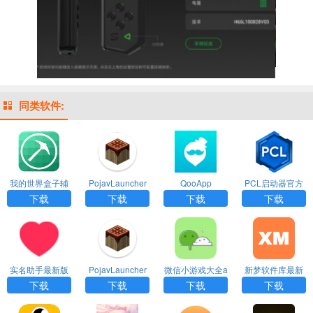
同类软件:
我的世界盒子辅
PojavLauncher
QooApp
PCL启动器官方
助工具app
启动器下载app
最新版下载app
下载
下载
下载
下载
实名助手最新版
PojavLauncher
微信小游戏大全a
新梦软件库最新
下载app
启动器最新版下
pp下载
版app
下载
下载
下载
下载
载app