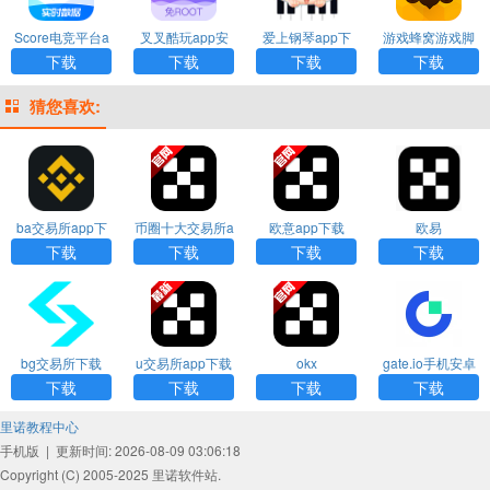
Score电竞平台a
叉叉酷玩app安
爱上钢琴app下
游戏蜂窝游戏脚
pp
卓版
载
本app
下载
下载
下载
下载
猜您喜欢:
ba交易所app下
币圈十大交易所a
欧意app下载
欧易
载
pp下载
下载
下载
下载
下载
bg交易所下载
u交易所app下载
okx
gate.io手机安卓
版下载
下载
下载
下载
下载
里诺教程中心
手机版
|
更新时间: 2026-08-09 03:06:18
Copyright (C) 2005-2025 里诺软件站.