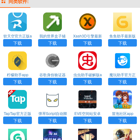
同类软件:
软天空官方正版a
我的世界盒子辅
Xash3D引擎最新
鱼鱼助手最新版
pp
助工具下载版ap
版下载app
本安卓版app
下载
下载
下载
下载
p
柠檬助手app
谷歌身份验证器
虫虫助手破解版a
魔玩助手官方正
(authenticator)下
pp
版下载app
下载
下载
下载
下载
载
TapTap官方正版
弹琴Script自动脚
EVE空间站安卓
冒泡社区app
下载app
本工具app
版app
下载
下载
下载
下载