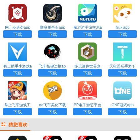
网元圣唐令app
随身集合石app
魔游游手游交易a
陌玩app
pp
下载
下载
下载
下载
骑士助手小游戏a
飞车按键边框ap
多玩迷你世界盒
天橙游玩手游下
pp下载
p安卓版
子app安卓版
载app
下载
下载
下载
下载
掌上飞车游戏工
qq飞车美化下载
PP电子游艺平台
ONE游戏app
具app
app
下载app
下载
下载
下载
下载
猜您喜欢: