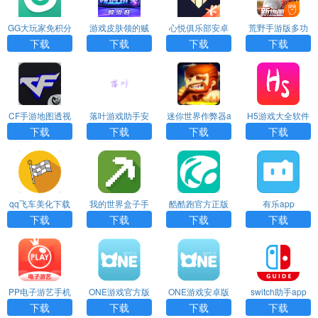
GG大玩家免积分
游戏皮肤领的贼
心悦俱乐部安卓
荒野手游版多功
破解版下载app
爽免费版app
版下载app
能辅助安卓版ap
下载
下载
下载
下载
p
CF手游地图透视
落叶游戏助手安
迷你世界作弊器a
H5游戏大全软件
辅助(免ROOT)
卓版app
pp
下载app
下载
下载
下载
下载
安卓版app
qq飞车美化下载
我的世界盒子手
酷酷跑官方正版
有乐app
app
机版下载app
下载app
下载
下载
下载
下载
PP电子游艺手机
ONE游戏官方版
ONE游戏安卓版
switch助手app
版下载app
app
下载app
下载
下载
下载
下载