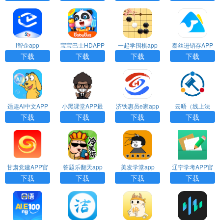
i智企app
宝宝巴士HDAPP
一起学围棋app
秦丝进销存APP
官方版
下载
下载
下载
下载
适趣AI中文APP
小黑课堂APP最
济铁惠员e家app
云晤（线上法
最新版
新版
庭）app
下载
下载
下载
下载
甘肃党建APP官
答题乐翻天app
美发学堂app
辽宁学考APP官
方版
方版
下载
下载
下载
下载