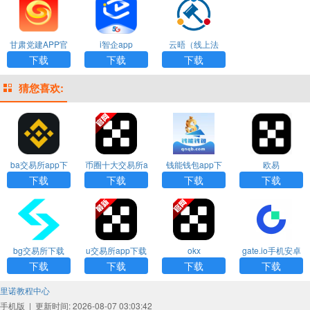
甘肃党建APP官
i智企app
云晤（线上法
方版
庭）app
下载
下载
下载
猜您喜欢:
ba交易所app下
币圈十大交易所a
钱能钱包app下
欧易
载
pp下载
载安装
下载
下载
下载
下载
bg交易所下载
u交易所app下载
okx
gate.io手机安卓
版下载
下载
下载
下载
下载
里诺教程中心
手机版
|
更新时间: 2026-08-07 03:03:42