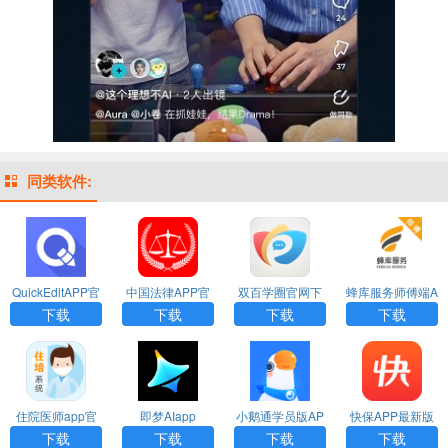
同类软件:
QuickEditAPP官
中国法律APP官
双百学圈官网下
蜂库服务师傅端A
方版
方版
载最新版app免
PP官方版
下载
下载
下载
下载
费下载
住院医师app官
即梦AIapp
小鹅通学员版AP
快保APP最新版
方下载安卓版
P官方版
下载
下载
下载
下载