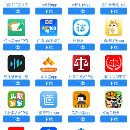
口语100安卓手
洁管易app
金榜时代app
讯飞录音笔（讯
机下载
飞极智）app
下载
下载
下载
下载
辽宁学考APP官
口语100安卓手
洁管易app
金榜时代app
方版
机下载
下载
下载
下载
下载
讯飞录音笔（讯
鑫方盛app
法宣在线APP最
中国法律APP官
飞极智）app
新版
方版
下载
下载
下载
下载
儿歌多多APP最
畅行云道app
美发学堂app
答题乐翻天app
新版
下载
下载
下载
下载