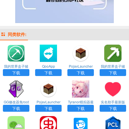
同类软件:
我的世界盒子辅
QooApp
PojavLauncher
我的世界盒子辅
助工具app
启动器下载app
助工具下载版ap
下载
下载
下载
下载
p
GG修改器免root
PojavLauncher
Tyranor模拟器最
实名助手最新版
版app
启动器最新版下
新版下载app
下载app
下载
下载
下载
下载
载app