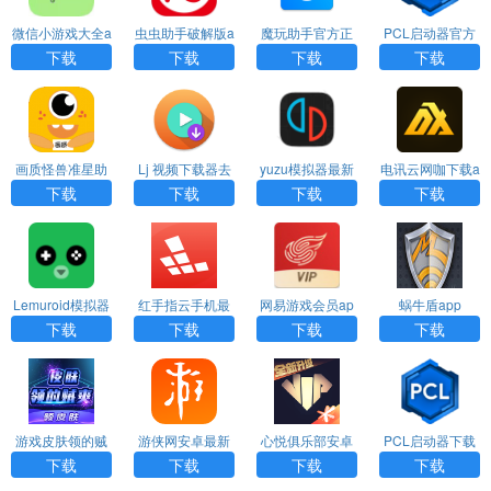
微信小游戏大全a
虫虫助手破解版a
魔玩助手官方正
PCL启动器官方
pp下载
pp
版下载app
最新版下载app
下载
下载
下载
下载
画质怪兽准星助
Lj 视频下载器去
yuzu模拟器最新
电讯云网咖下载a
手下载app
广告最新版下载a
版下载app
pp
下载
下载
下载
下载
pp
Lemuroid模拟器
红手指云手机最
网易游戏会员ap
蜗牛盾app
中文汉化版app
新版下载app
p官方版
下载
下载
下载
下载
游戏皮肤领的贼
游侠网安卓最新
心悦俱乐部安卓
PCL启动器下载
爽免费版app
版下载app
版下载app
手机版app
下载
下载
下载
下载