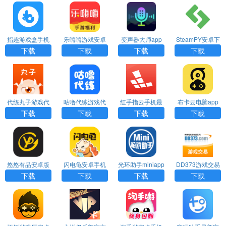
指趣游戏盒手机
乐嗨嗨游戏安卓
变声器大师app
SteamPY安卓下
版下载app
手机版app
安卓版
载app
下载
下载
下载
下载
代练丸子游戏代
咕噜代练游戏代
红手指云手机最
布卡云电脑app
练app
练平台app
新版下载app
安卓版
下载
下载
下载
下载
悠悠有品安卓版
闪电龟安卓手机
光环助手miniapp
DD373游戏交易
下载app
版app
平台app手机版
下载
下载
下载
下载