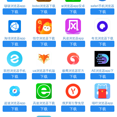
啵啵浏览器app
bobo浏览器下载
w浏览器app安卓
safari手机浏览器
下载
安装
下载
下载
下载
下载
下载
下载
海绵浏览器app
悟空浏览器下载
风读浏览器app
夸克浏览器下载
下载
安装
下载
安装正版
下载
下载
下载
下载
联想浏览器手机
ua浏览器手机版
极鹰浏览器官方
AE浏览器app下
版下载
下载
版下载
载安装
下载
下载
下载
下载
超速浏览器app
高速浏览器下载
俄罗斯引擎免登
喵咛浏览器app
下载
安装
录入口下载
下载
下载
下载
下载
下载