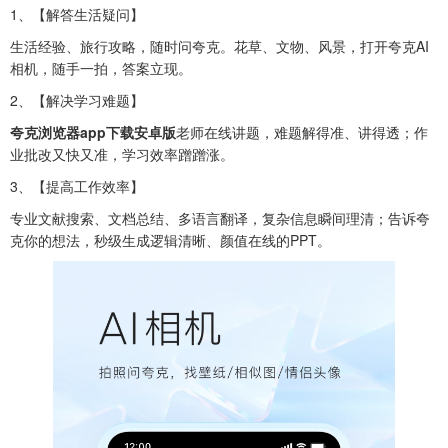
1、【解答生活疑问】
生活经验、旅行攻略，随时问夸克。花草、文物、风景，打开夸克AI
相机，随手一拍，答案立现。
2、【解决学习难题】
夸克浏览器app下载安卓版
老师在线讲题，难题解得准、讲得透；作
业批改又快又准，学习效率蹭蹭涨。
3、【提高工作效率】
专业文献搜索、文档总结、多语言翻译，复杂信息瞬间理清；告诉夸
克你的想法，秒级生成逻辑清晰、颜值在线的PPT。