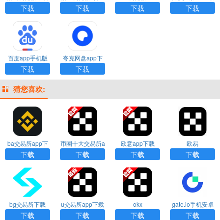
026最新版下载
最新版下载
新版下载
下载
下载
下载
下载
百度app手机版
夸克网盘app下
下载安装
载安卓最新版
下载
下载
猜您喜欢:
ba交易所app下
币圈十大交易所a
欧意app下载
欧易
载
pp下载
下载
下载
下载
下载
bg交易所下载
u交易所app下载
okx
gate.io手机安卓
版下载
下载
下载
下载
下载