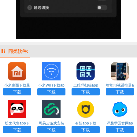
同类软件:
小米桌面下载最
小米WiFi下载ap
二维码扫描app
智能电视遥控器a
新版
p官方版
下载安装
pp下载安装
下载
下载
下载
下载
盼之代售app下
网易云游戏安装
有陪app下载
洋葱学园官网ap
载
下载
p下载
下载
下载
下载
下载