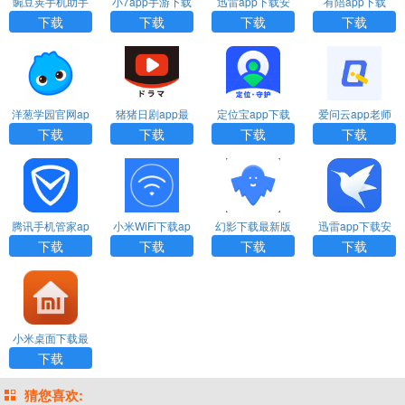
豌豆荚手机助手
小7app手游下载
迅雷app下载安
有陪app下载
下载
装
下载
下载
下载
下载
洋葱学园官网ap
猪猪日剧app最
定位宝app下载
爱问云app老师
p下载
新版本下载
端下载
下载
下载
下载
下载
腾讯手机管家ap
小米WiFi下载ap
幻影下载最新版
迅雷app下载安
p下载安装
p官方版
官方
装
下载
下载
下载
下载
小米桌面下载最
新版
下载
猜您喜欢: