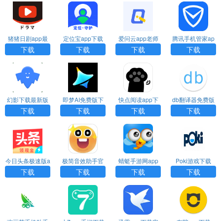
猪猪日剧app最
定位宝app下载
爱问云app老师
腾讯手机管家ap
新版本下载
端下载
p下载安装
下载
下载
下载
下载
幻影下载最新版
即梦AI免费版下
快点阅读app下
db翻译器免费版
官方
载安卓
载安装
下载
下载
下载
下载
下载
今日头条极速版a
极简音效助手官
蜻蜓手游网app
Poki游戏下载
pp下载
方下载
下载安装
下载
下载
下载
下载