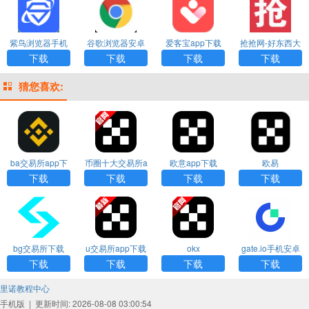
紫鸟浏览器手机
谷歌浏览器安卓
爱客宝app下载
抢抢网-好东西大
版下载
下载
最新版
家一起抢手机版
下载
下载
下载
下载
猜您喜欢:
ba交易所app下
币圈十大交易所a
欧意app下载
欧易
载
pp下载
下载
下载
下载
下载
bg交易所下载
u交易所app下载
okx
gate.io手机安卓
版下载
下载
下载
下载
下载
里诺教程中心
手机版
|
更新时间: 2026-08-08 03:00:54