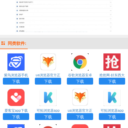
同类软件:
紫鸟浏览器手机
ua浏览器官方正
谷歌浏览器安卓
抢抢网-好东西大
版下载
版app下载
下载
家一起抢手机版
下载
下载
下载
下载
爱客宝app下载
可拓浏览器app
ua浏览器官方正
可拓浏览器app
最新版
官网下载
版app下载
官网下载
下载
下载
下载
下载