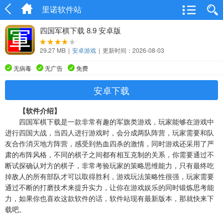
里诺软件站
四国军棋下载 8.9 安卓版
29.27 MB
|
安卓游戏
|
更新时间：2026-08-03
无病毒
无广告
免费
安卓下载
【软件介绍】
四国军棋下载是一款非常有趣的军旗类游戏，玩家能够在游戏中
进行四国大战，当四人进行游戏时，会分成两队阵营，玩家需要和队
友合作消灭地方阵营，感受到热血四杀的激情，同时游戏还采用了严
肃的布阵风格，不同的棋子之间都有相互克制的关系，你需要通过不
断试探确认对方的棋子，非常考验玩家的策略思维能力，只有最终吃
掉敌人的所有部队才可以取得胜利，游戏玩法策略性很强，玩家需要
通过不断的打磨技术来提升实力，让你在游戏娱乐的同时锻炼思考能
力，如果你也喜欢这款软件的话，软件站现有最新版本，那就快来下
载吧。