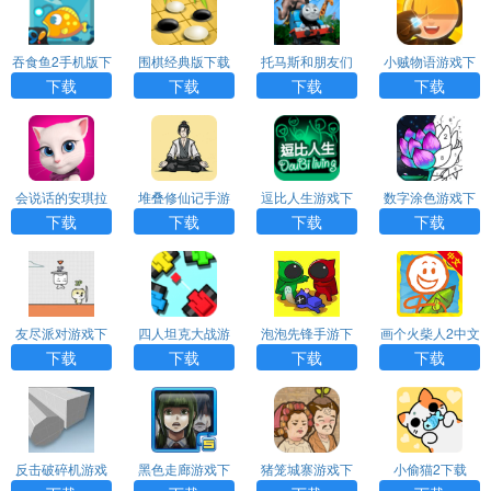
吞食鱼2手机版下
围棋经典版下载
托马斯和朋友们
小贼物语游戏下
载
游戏下载
载
下载
下载
下载
下载
会说话的安琪拉
堆叠修仙记手游
逗比人生游戏下
数字涂色游戏下
游戏下载
下载
载
载
下载
下载
下载
下载
友尽派对游戏下
四人坦克大战游
泡泡先锋手游下
画个火柴人2中文
载
戏下载
载
版下载
下载
下载
下载
下载
反击破碎机游戏
黑色走廊游戏下
猪笼城寨游戏下
小偷猫2下载
下载
载
载