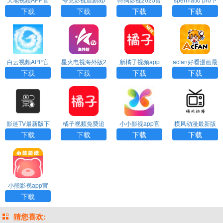
方版下载
p2025最新版本
方最新版免费下
载安装1
下载
下载
下载
下载
免费安装
载安装
白云视频APP官
星火电视海外版2
新橘子视频app
acfan好看漫画最
方最新版下载1
025最新版下载
下载
新正版app
下载
下载
下载
下载
安装
影迷TV最新版下
橘子视频免费追
小小影视app官
横风动漫最新版
载
剧最新版APP
方正版下载安装
本2025下载
下载
下载
下载
下载
小熊影视app官
方下载最新版
下载
猜您喜欢: