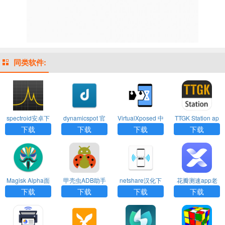
同类软件:
spectroid安卓下
dynamicspot 官
VirtualXposed 中
TTGK Station ap
载
方下载
文版下载
p下载
下载
下载
下载
下载
Magisk Alpha面
甲壳虫ADB助手
netshare汉化下
花瓣测速app老
具阿尔法版下载
解锁高级版下载
载
版本（Petal Spe
下载
下载
下载
下载
ed）