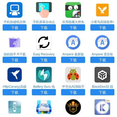
手机按键精灵脚
手机屏幕自动点
应用隐藏大师免
小黄鸟高级版带r
本制作软件下载
击器免费版
费版下载（App
oot安装证书下载
下载
下载
下载
下载
Hider）
（HttpCanary）
搞机助手·R下载
Easy Recovery
Ampere 最新版
Ampere 需谷歌
（GJZS·R）
数据恢复软件免
下载安装
中文版下载
下载
下载
下载
下载
费版下载手机版
HttpCanary(高级
Battery Guru 电
甲壳虫ADB助手
BlackDex32 脱
版)蓝鸟抓包手机
池大师官方下载
解锁高级版下载
壳工具最新版下
下载
下载
下载
下载
版下载
中文版
载