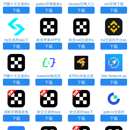
币圈十大交易所a
gateio官网最新a
okxapp官网入口
okx官网下载
pp下载2026新版
pp下载
下载
下载
下载
下载
下载
bg交易所app下
欧意苹果APP官
欧意oxk交易所a
ba交易所平台ap
载
方下载
pp官方下载
p下载
下载
下载
下载
下载
币圈十大交易所a
viawallet钱包官
BTR比特兔交易
Star Network ap
pp下载
网下载安装
所app（BitRabbi
p
下载
下载
下载
下载
t）
易欧官网最新免
欧亿交易所app
欧交易所app下
gate.io交易所
费版下载
下载官方网站
载安卓版
下载
下载
下载
下载