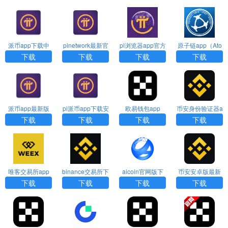
派币app下载中
pinetwork最新官
pi浏览器app官方
原子链app（Ato
文版
方版本app免费
下载
shi Global）
下载
下载
下载
下载
下载
派币app最新版
pi派币app下载安
欧易钱包app
币安身份验证器a
本下载
装
pp下载
下载
下载
下载
下载
唯客交易所app
binance交易所下
aicoin官网版下
币安安卓版最新
下载
载
载最新版
版
下载
下载
下载
下载