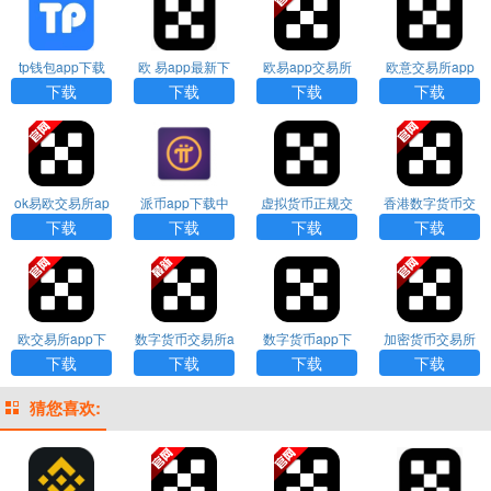
tp钱包app下载
欧 易app最新下
欧易app交易所
欧意交易所app
载
下载
官方版免费下载
下载
下载
下载
下载
ok易欧交易所ap
派币app下载中
虚拟货币正规交
香港数字货币交
p官网下载
文版
易平台下载
易所app下载
下载
下载
下载
下载
欧交易所app下
数字货币交易所a
数字货币app下
加密货币交易所
载安卓
pp下载
载
下载
下载
下载
下载
下载
猜您喜欢: