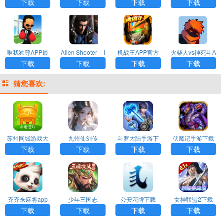
nvasionAPP官方
版
(枪的世界)APP
尼克)APP
下载
下载
下载
下载
版
唯我独尊APP最
Alien Shooter – I
机战王APP官方
火柴人vs神死斗A
新版
nvasionAPP官方
版
PP
下载
下载
下载
下载
版
猜您喜欢:
苏州同城游戏大
九州仙剑传
斗罗大陆手游下
伏魔记手游下载
厅APP
载
下载
下载
下载
下载
齐齐来麻将app
少年三国志
公安花牌下载
女神联盟2下载
下载
下载
下载
下载