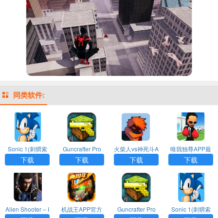
同类软件:
Sonic 1(刺猬索
Guncrafter Pro
火柴人vs神死斗A
唯我独尊APP最
尼克)APP
(枪的世界)APP
PP
新版
下载
下载
下载
下载
Alien Shooter – I
机战王APP官方
Guncrafter Pro
Sonic 1(刺猬索