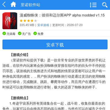
里诺软件站
漫威蜘蛛侠：彼得和迈尔斯APP alpha modded v1.15
335.45 MB
|
安卓游戏
|
更新时间：2026-07-20
无病毒
无广告
免费
安卓下载
【游戏介绍】
（里诺软件站提供下载）是一款非常专业的开放世界类的手机让
游戏，在软件内玩家将会扮演蜘蛛侠穿搜在纽约市的街头中不停的惩
罚罪恶，该游戏的主线推进方式和地图的情景设置都可以让用户有一
种身临其境的感觉，，用户扮演的蜘蛛侠行动是通过灵活的使用蜘蛛
丝进行移动，完成翻滚、跳跃、攀爬等动作，而且用户在遭遇打斗的
时候还可以使用蜘蛛丝进行牵制，极大的还原了蜘蛛侠的样子。
【游戏特点】
1.奇迹宇宙系列所有英雄集合在一起，战斗前，收集你最喜欢的
角色，玩家可以自由挑选不同的战斗地图，当然也可以在城市之中任