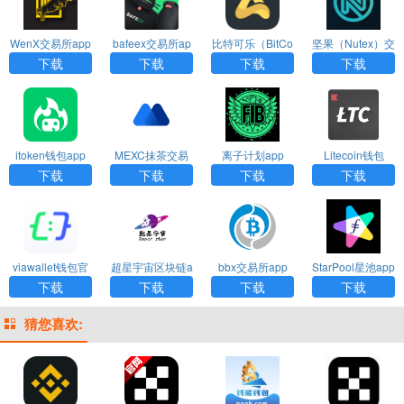
WenX交易所app
bafeex交易所ap
比特可乐（BitCo
坚果（Nutex）交
p（BaseLib）
la）交易所app
易所app
下载
下载
下载
下载
itoken钱包app
MEXC抹茶交易
离子计划app
Litecoin钱包
（iToken Walle
所平台手机版下
下载
下载
下载
下载
t）
载
viawallet钱包官
超星宇宙区块链a
bbx交易所app
StarPool星池app
网下载安装
pp
下载
下载
下载
下载
猜您喜欢: