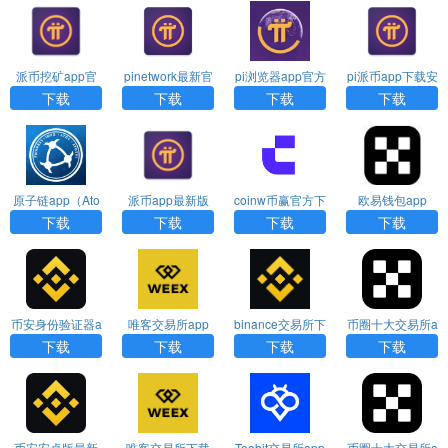
派币挖矿app官
pinetwork最新官
pi浏览器app官方
pi派币app下载安
方下载
方版本app免费
下载
装
下载
下载
下载
下载
下载
原子链app（Ato
派币app最新版
coinw币赢官方下
欧易钱包app
shi Global）
本下载
载APP
下载
下载
下载
下载
币安身份验证器a
唯客交易所app
binance交易所下
币圈十大交易所a
pp下载
下载
载
pp下载2026新版
下载
下载
下载
下载
币安安卓版最新
唯客交易所下载
Toobit交易所app
币圈十大交易所a