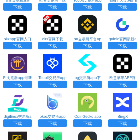
版
官网app
最新版下载
pp下载
下载
下载
下载
下载
okxapp官网入口
okx官网下载
ba交易所平台ap
gateio官网最新a
下载
p下载
pp下载
下载
下载
下载
下载
Pi浏览器app最新
Toobit交易所app
bg交易所app下
欧意苹果APP官
版免费下载
官网下载
载
方下载
下载
下载
下载
下载
digifinex交易所a
bkex交易所app
CoinGecko app
BingX
pp
下载
下载
下载
下载