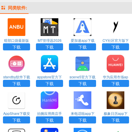
同类软件:
暗部口袋最新版
MT管理器2026
爱加速app下载
CY社区官方版下
下载
最新版下载
安装免费
载
下载
下载
下载
下载
standby软件下载
appstore官方下
scene5官方下载
华为应用市场ap
安装
载最新版
安装
p官方正版下载
下载
下载
下载
下载
AppShare下载安
抬腕应用商店手
来电话啦app下
极象日历app下
装
表版下载
载
载
下载
下载
下载
下载