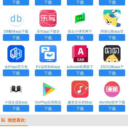
载
下载安装
载
网下载
下载
下载
下载
下载
DB翻译app下载
乐写app下载安
彩云小译官网下
阿柴记账app官
装
载
方下载
下载
下载
下载
下载
金护app官方免
EV远程协助app
autocad免费版下
叨叨记账app下
费下载安装
下载
载
载安装
下载
下载
下载
下载
小说生成器app
OurPlay应用商店
趣剪音乐剪辑ap
standby软件下载
下载
下载
p下载
安装
下载
下载
下载
下载
猜您喜欢: