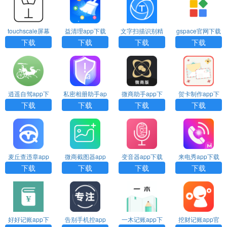
touchscale屏幕
益清理app下载
文字扫描识别精
gspace官网下载
电子秤入口下载
灵下载
安卓
下载
下载
下载
下载
逍遥自驾app下
私密相册助手ap
微商助手app下
贺卡制作app下
载
p下载
载
载
下载
下载
下载
下载
麦丘查违章app
微商截图器app
变音器app下载
来电秀app下载
下载
下载
下载
下载
下载
下载
好好记账app下
告别手机控app
一木记账app下
挖财记账app官