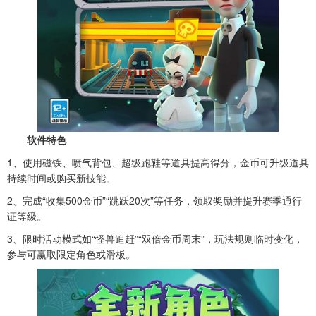
软件特色
1、
使用磁铁、喷气背包、超级跑鞋等道具提高得分，金币可升级道具
持续时间或购买新技能。
2、完成“收集500金币”“跳跃20次”等任务，领取奖励并提升赛季通行
证等级。
3、限时活动模式如“怪兽追赶”“双倍金币周末”，玩法规则临时变化，
参与可赢取限定角色或滑板。