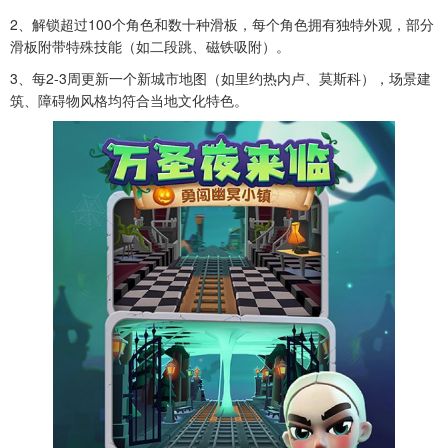
2、解锁超过100个角色和数十种滑板，每个角色拥有独特外观，部分
滑板附带特殊技能（如二段跳、磁铁吸附）。
3、每2-3周更新一个新城市地图（如里约热内卢、莫斯科），场景建
筑、障碍物风格均符合当地文化特色。