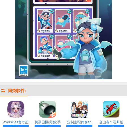
同类软件:
everskies官方正
腾讯围棋(野狐)手
定制虚拟偶像ap
登山赛车经典版