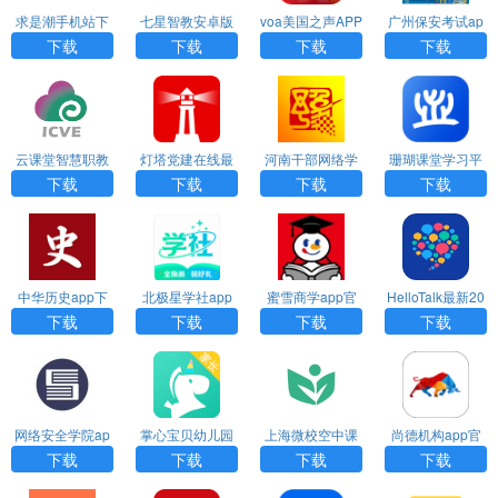
求是潮手机站下
七星智教安卓版
voa美国之声APP
广州保安考试ap
载
下载
安卓最新版下载
p官方版下载
下载
下载
下载
下载
云课堂智慧职教
灯塔党建在线最
河南干部网络学
珊瑚课堂学习平
安卓版下载
新版下载
院官网版下载
台官方版下载
下载
下载
下载
下载
中华历史app下
北极星学社app
蜜雪商学app官
HelloTalk最新20
载
下载
方版下载
25版下载
下载
下载
下载
下载
网络安全学院ap
掌心宝贝幼儿园
上海微校空中课
尚德机构app官
p最新版下载
管理平台下载
堂网课平台app
方版下载
下载
下载
下载
下载
最新版下载