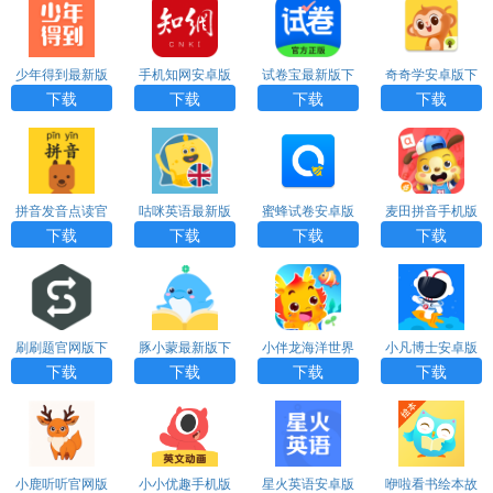
少年得到最新版
手机知网安卓版
试卷宝最新版下
奇奇学安卓版下
下载
下载
载
载
下载
下载
下载
下载
拼音发音点读官
咕咪英语最新版
蜜蜂试卷安卓版
麦田拼音手机版
网版下载
下载
下载
下载
下载
下载
下载
下载
刷刷题官网版下
豚小蒙最新版下
小伴龙海洋世界
小凡博士安卓版
载
载
官网版下载
下载
下载
下载
下载
下载
小鹿听听官网版
小小优趣手机版
星火英语安卓版
咿啦看书绘本故