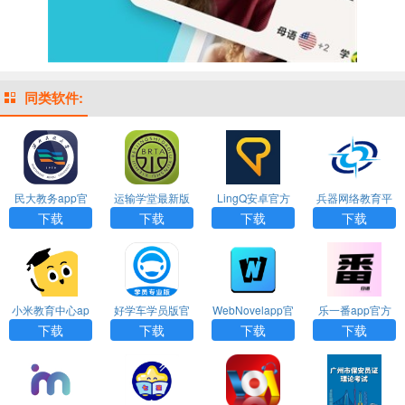
同类软件:
民大教务app官
运输学堂最新版
LingQ安卓官方
兵器网络教育平
方最新版下载
下载
最新版下载
台官方版app下
下载
下载
下载
下载
载
小米教育中心ap
好学车学员版官
WebNovelapp官
乐一番app官方
p手机版下载
网app下载
方安卓最新版下
版下载
下载
下载
下载
下载
载