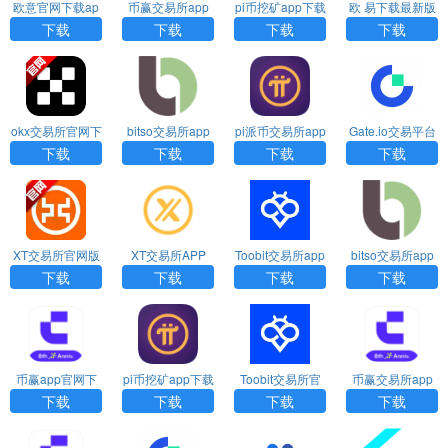
欧意官网下载ap
币赢交易所app
pi币挖矿app下载
欧 易下载最新版
p
官网下载安卓版
官网
下载
下载
下载
下载
okx交易所官网下
bitso交易所app
pi派币交易所app
Gate.io交易平台
载
最新版下载
官方版下载
官方app下载手
下载
下载
下载
下载
机版
XT交易所官网版
XT交易所APP
Toobit交易所app
bitso交易所app
下载app
官方版下载
官方下载
下载
下载
下载
下载
币赢app官网下
pi币挖矿app下载
Toobit交易所官
币赢交易所app
载
官网
方版app下载
官网下载最新版
下载
下载
下载
下载