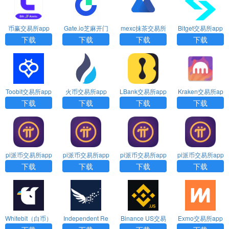
币赢交易所app
Gate.io芝麻开门
mexc抹茶交易所
Bitget交易所app
官网下载
交易所app官网
app官方下载
官方下载
下载
下载
下载
下载
下载
Toobit交易所app
火币交易所app
LBank交易所app
Kraken交易所ap
官网下载
官方下载
安卓版下载
p官方版下载
下载
下载
下载
下载
pi派币交易所app
pi派币交易所app
pi派币交易所app
pi派币交易所app
2025安卓版下载
2025官网版下载
2025最新版下载
官方下载
下载
下载
下载
下载
Whitebit（白币）
Independent Re
Binance US交易
Exmo交易所app
交易所app官网
serve交易所app
所app官网下载
官网下载