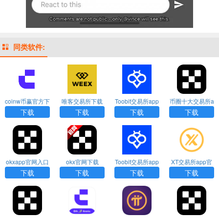
同类软件:
coinw币赢官方下
唯客交易所下载
Toobit交易所app
币圈十大交易所a
载APP
官网app
最新版下载
pp下载
下载
下载
下载
下载
okxapp官网入口
okx官网下载
Toobit交易所app
XT交易所app官
下载
官网下载
网最新版下载
下载
下载
下载
下载