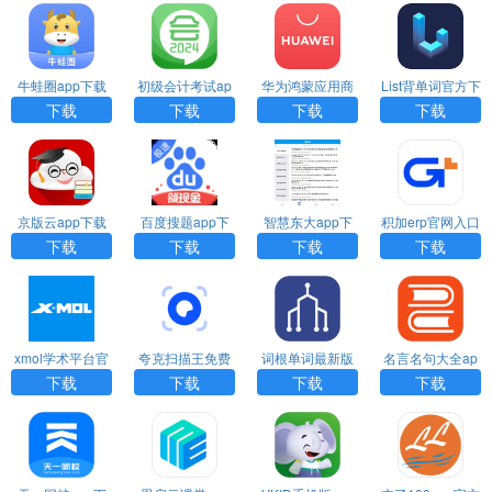
牛蛙圈app下载
初级会计考试ap
华为鸿蒙应用商
List背单词官方下
安装
p下载
店官方版app下
载
下载
下载
下载
下载
载
京版云app下载
百度搜题app下
智慧东大app下
积加erp官网入口
安装
载
载
下载手机版
下载
下载
下载
下载
xmol学术平台官
夸克扫描王免费
词根单词最新版
名言名句大全ap
网下载
版下载
下载安装
p下载
下载
下载
下载
下载