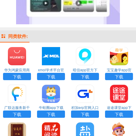
同类软件:
华为鸿蒙应用商
xmol学术平台官
暗信app官方下
宝宝趣学app官
店官方版app下
网下载
载
方免费下载
下载
下载
下载
下载
载
广联达服务新干
牛蛙圈app下载
积加erp官网入口
途途课堂app下
线app下载
安装
下载手机版
载
下载
下载
下载
下载