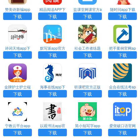
赞美诗新编app
精品阅读APP下
盐课堂网课官方a
随时问app下载
下载
载
pp下载
免费下载
下载
下载
下载
下载
诗词天地app下
默写派app官方
社会工作者练题
把手案例官网ap
载官方版
版
狗破解版下载
p下载
下载
下载
下载
下载
金牌护士护士端
海事在线app下
听课吧官方正版
众合在线法考ap
官网app下载
载官网
下载
p下载安装
下载
下载
下载
下载
宁教云平台app
以观书法app官
简小知写字app
爱突破口语官网
下载安装
方版最新下载
下载
版app免费下载
下载
下载
下载
下载