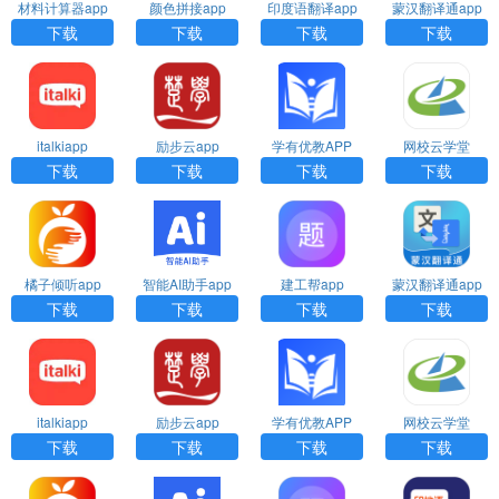
材料计算器app
颜色拼接app
印度语翻译app
蒙汉翻译通app
下载
下载
下载
下载
italkiapp
励步云app
学有优教APP
网校云学堂
下载
下载
下载
下载
橘子倾听app
智能AI助手app
建工帮app
蒙汉翻译通app
下载
下载
下载
下载
italkiapp
励步云app
学有优教APP
网校云学堂
下载
下载
下载
下载