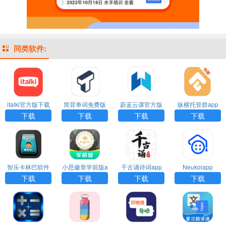
同类软件:
italki官方版下载
简背单词免费版
蔚蓝云课官方版
纵横托管群app
下载安装
下载
下载
下载
下载
智乐卡林巴软件
小思徽章学前版a
千古诵诗词app
Neukolapp
官方版
pp下载
下载安装
下载
下载
下载
下载