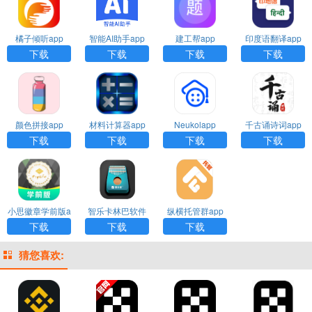
橘子倾听app
智能AI助手app
建工帮app
印度语翻译app
下载
下载
下载
下载
颜色拼接app
材料计算器app
Neukolapp
千古诵诗词app
下载安装
下载
下载
下载
下载
小思徽章学前版a
智乐卡林巴软件
纵横托管群app
pp下载
官方版
下载安装
下载
下载
下载
猜您喜欢: